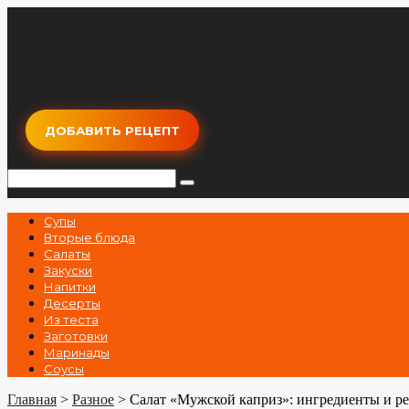
Перейти
к
контенту
ДОБАВИТЬ РЕЦЕПТ
Поиск:
Супы
Вторые блюда
Салаты
Закуски
Напитки
Десерты
Из теста
Заготовки
Маринады
Соусы
Главная
>
Разное
>
Салат «Мужской каприз»: ингредиенты и р