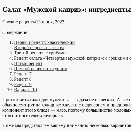
Салат «Мужской каприз»: ингредиенты
Свежие рецепты
13 июня, 2023
Содержание
Первый рецепт: классический
Второй рецепт: с языком
Третий рецепт: с грибами
Рецепт салата «Четвертый мужской каприз»: с грецкими 
Пятый рецепт
Шестой рецепт: с огурцом
Рецепт 7
Рецепт 8
Рецепт 9
Вариант 10
Приготовить салат для мужчины — задача не из легких. А все п
обычно смотрят на холодные закуски с недоверием и предпочи
компонент этого блюда — мясо, поэтому большинство молодых 
стоит относительно недорого.
Ниже мы представляем вашему вниманию несколько вариантов 