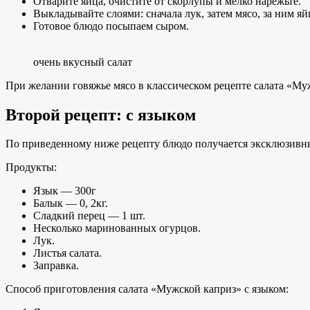
Отварите яйца, очистите от скорлупы и мелко нарежьте.
Выкладывайте слоями: сначала лук, затем мясо, за ним я
Готовое блюдо посыпаем сыром.
очень вкусный салат
При желании говяжье мясо в классическом рецепте салата «Муж
Второй рецепт: с языком
По приведенному ниже рецепту блюдо получается эксклюзивн
Продукты:
Язык — 300г
Балык — 0, 2кг.
Сладкий перец — 1 шт.
Несколько маринованных огурцов.
Лук.
Листья салата.
Заправка.
Способ приготовления салата «Мужской каприз» с языком: