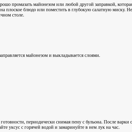
рошо промазать майонезом или любой другой заправкой, которая
 на плоское блюдо или поместить в глубокую салатную миску. 
ичном столе.
заправляется майонезом и выкладывается слоями.
отовности, периодически снимая пену с бульона. После варки о
те уксус с горячей водой и замаринуйте в нем лук на час.