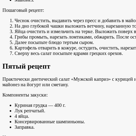
Пошаговый рецепт:
Чеснок очистить, выдавить через пресс и добавить в майо
На дно глубокой чашки выложить ветчину, нарезанную то
Яйца очистить и измельчить на терке. Выложить поверх 
Грибы промыть, нарезать ломтиками, обжарить. После ос
Далее посыпьте блюдо тертым сыром.
Картофель отварить в кожуре, остудить, очистить, нарез
Сверху весь салат посыпьте ядрами грецких орехов.
Пятый рецепт
Практически диетический салат «Мужской каприз» с курицей и
майонез на йогурт или сметану.
Компоненты закуски:
Куриная грудка — 400 г.
Лук репчатый.
4 яйца.
Консервированные шампиньоны.
Заправка.