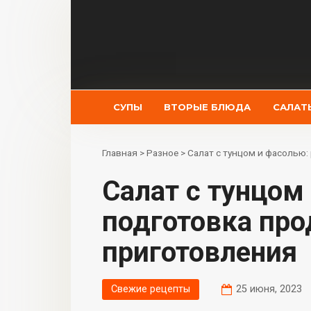
Перейти
к
контенту
СУПЫ
ВТОРЫЕ БЛЮДА
САЛАТ
Главная
>
Разное
>
Салат с тунцом и фасолью:
Салат с тунцом и фасолью: рецепт,
подготовка про
приготовления
Свежие рецепты
25 июня, 2023