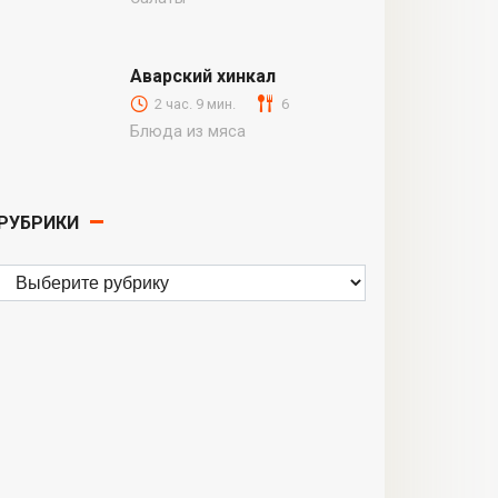
Аварский хинкал
2 час. 9 мин.
6
Блюда из мяса
РУБРИКИ
Рубрики