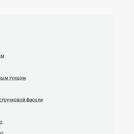
ом
ным тунцом
 стручковой фасоли
ю
ью