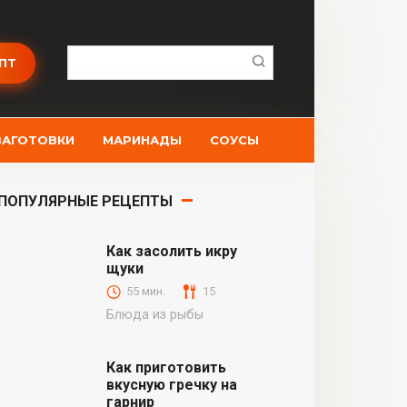
Поиск:
ПТ
ЗАГОТОВКИ
МАРИНАДЫ
СОУСЫ
ПОПУЛЯРНЫЕ РЕЦЕПТЫ
Как засолить икру
щуки
55 мин.
15
Блюда из рыбы
Как приготовить
вкусную гречку на
гарнир