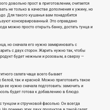
рого довольно прост в приготовлении, считается
ать не только в качестве дополнения к ужину, но
юдо. Для такого кушанья вам понадобится
льзуют консервированный. Это оправдано
юда можно просто открыть банку, достать тунца и
ца, но сначала его нужно замариновать с
рить с двух сторон. Жарить нужно так, чтобы
 продукт будет нежным и розовым, а сверху —
титного салата чаще всего бывает
 белой, так и красной. Можно приготовить такое
да ее нужно сначала подготовить: замочить и
фасоль будет готова к добавлению в блюдо.
с тунцом и стручковой фасолью. Он всегда
 Но помимо этих двух продуктов в такой салат