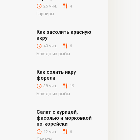
25 мин.
4
Гарниры
Как засолить красную
икру
40 мин.
6
Блюда из рыбы
Как солить икру
форели
38 мин.
19
Блюда из рыбы
Салат с курицей,
фасолью и морковкой
по-корейски
12 мин.
6
Салаты