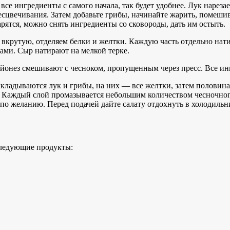
все ингредиенты с самого начала, так будет удобнее. Лук наре
есцвечивания. Затем добавьте грибы, начинайте жарить, помешив
рятся, можно снять ингредиенты со сковороды, дать им остыть.
вкрутую, отделяем белки и желтки. Каждую часть отдельно нати
ами. Сыр натирают на мелкой терке.
айонез смешивают с чесноком, пропущенным через пресс. Все и
ыкладываются лук и грибы, на них — все желтки, затем половин
и. Каждый слой промазывается небольшим количеством чесночног
по желанию. Перед подачей дайте салату отдохнуть в холодильни
следующие продукты: