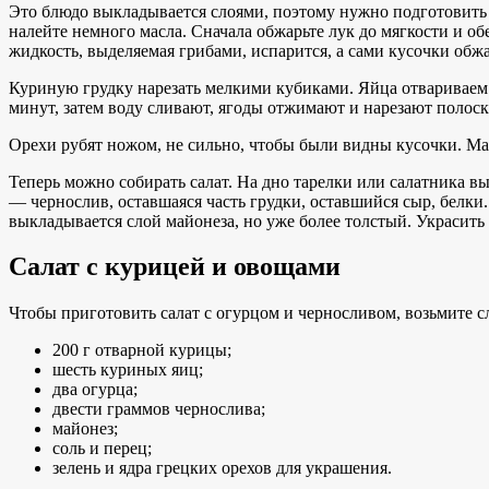
Это блюдо выкладывается слоями, поэтому нужно подготовить 
налейте немного масла. Сначала обжарьте лук до мягкости и об
жидкость, выделяемая грибами, испарится, а сами кусочки обжа
Куриную грудку нарезать мелкими кубиками. Яйца отвариваем 
минут, затем воду сливают, ягоды отжимают и нарезают полоск
Орехи рубят ножом, не сильно, чтобы были видны кусочки. М
Теперь можно собирать салат. На дно тарелки или салатника в
— чернослив, оставшаяся часть грудки, оставшийся сыр, белк
выкладывается слой майонеза, но уже более толстый. Украсить 
Салат с курицей и овощами
Чтобы приготовить салат с огурцом и черносливом, возьмите 
200 г отварной курицы;
шесть куриных яиц;
два огурца;
двести граммов чернослива;
майонез;
соль и перец;
зелень и ядра грецких орехов для украшения.