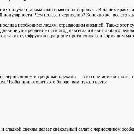
них получают ароматный и мясистый продукт. В наших краях так
оей популярности. Чем полезен чернослив? Конечно же, все его к
рнослива необходимо людям, страдающим анемией. Также этот су
едневное употребление пяти ягод навсегда избавит любого челов
быток таких сухофруктов в рационе противопоказан кормящим ма
лы с черносливом и грецкими орехами — это сочетание остроты, с
м. Чтобы приготовить это блюдо, вам нужно взять:
а и сладкой свеклы делает свекольный салат с черносливом осо