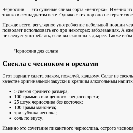
Чернослив — это сушеные сливы сорта «венгерка». Именно из 
только в семнадцатом веке. Однако с тех пор оно не теряет св
Прежде всего, регулярное употребление небольшой порции че
позволяет использовать его при некоторых заболеваниях. А еж
не следует употреблять, если вы склонны к диарее. Также из
Чернослив для салата
Свекла с чесноком и орехами
Этот вариант салата знаком, пожалуй, каждому. Салат из свек
качестве оригинальной закуски к крепким алкогольным напитка
5 свекол среднего размера;
100 граммов очищенного грецкого ореха;
25 штук чернослива без косточек;
100 грамм майонеза;
три зубчика чеснока;
соль по вкусу.
Именно это сочетание пикантного чернослива, острого чеснок