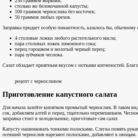
250 граммов моркови;
столько же белокочанной капусты;
100 граммов чернослива без косточек;
50 граммов любых орехов.
Заправка придает особую пикантность, казалось бы, обычному
4 столовые ложки любого растительного масла;
пара столовых ложек лимонного сока;
перец горошком и молотый черный перец;
пара зубчиков чеснока.
Салат обладает приятным вкусом с нотками копченостей. Благ
рецепт с черносливом
Приготовление капустного салата
Для начала залейте кипятком промытый чернослив. В таком вид
сок, добавляем алтей и перец, тщательно перемешиваем. Чесн
заправка стоит в холодильнике, приготовьте сам салат.
Капусту нашинковать тонкими полосками. Слегка помять рукам
осевший чернослив нарезают полосками, добавляют к овощам. П