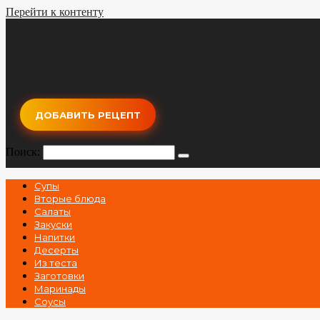
Перейти к контенту
ДОБАВИТЬ РЕЦЕПТ
Поиск:
Супы
Вторые блюда
Салаты
Закуски
Напитки
Десерты
Из теста
Заготовки
Маринады
Соусы