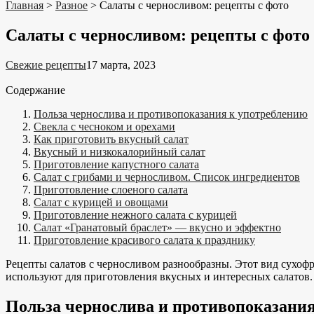
Главная
>
Разное
>
Салаты с черносливом: рецепты с фото
Салаты с черносливом: рецепты с фото
Свежие рецепты
17 марта, 2023
Содержание
Польза чернослива и противопоказания к употреблению
Свекла с чесноком и орехами
Как приготовить вкусный салат
Вкусный и низкокалорийный салат
Приготовление капустного салата
Салат с грибами и черносливом. Список ингредиентов
Приготовление слоеного салата
Салат с курицей и овощами
Приготовление нежного салата с курицей
Салат «Гранатовый браслет» — вкусно и эффектно
Приготовление красивого салата к празднику
Рецепты салатов с черносливом разнообразны. Этот вид сухоф
используют для приготовления вкусных и интересных салатов.
Польза чернослива и противопоказани