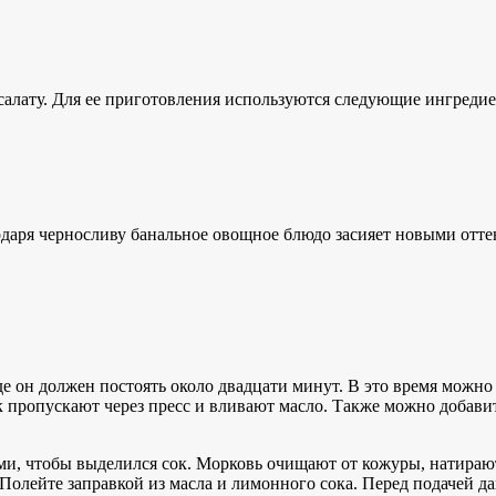
 салату. Для ее приготовления используются следующие ингреди
одаря черносливу банальное овощное блюдо засияет новыми отте
е он должен постоять около двадцати минут. В это время можно
ок пропускают через пресс и вливают масло. Также можно добави
и, чтобы выделился сок. Морковь очищают от кожуры, натирают
олейте заправкой из масла и лимонного сока. Перед подачей дай