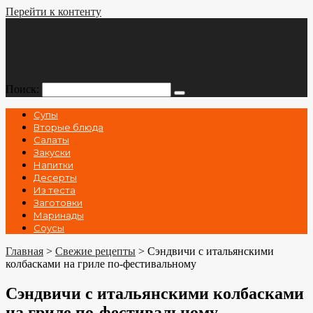
Перейти к контенту
Поиск:
Супы
Вторые блюда
Салаты
Закуски
Напитки
Десерты
Из теста
Заготовки
Маринады
Соусы
Главная
>
Свежие рецепты
>
Сэндвичи с итальянскими
колбасками на гриле по-фестивальному
Сэндвичи с итальянскими колбасками
на гриле по-фестивальному