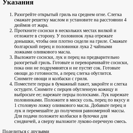
Указания
Разогрейте открытый гриль на среднем огне. Слегка
смажьте решетку маслом и установите на расстоянии 4
дюймов от жара.
Проткните сосиски в нескольких местах вилкой и
отложите в сторону. У половинок лука отрежьте
донышки, чтобы они плотно сидели на гриле. Смажьте
болгарский перец и половинки лука 2 чайными
ложками оливкового масла.
Выложите сосиски, лук и перец на предварительно
разогретый гриль. Готовьте и переворачивайте сосиски,
пока они не подрумянятся и не пустят сок. Готовьте
овощи до готовности, а перец слегка обуглится.
Снимите овощи и колбаски с гриля.
Поместите перцы в бумажный пакет, закройте и слегка
остудите. Снимите с перцев обугленную кожицу и
выбросьте ее; нарежьте перцы полосками. Лук нарежьте
половинками. Положите в миску соль, перец по вкусу и
1 столовую ложку оливкового масла. Добавьте перец и
лук и перемешайте до получения равномерной массы.
Для подачи положите колбаски в булочки для
сэндвичей, а сверху выложите луково-перечную смесь.
Поделиться с друзьями