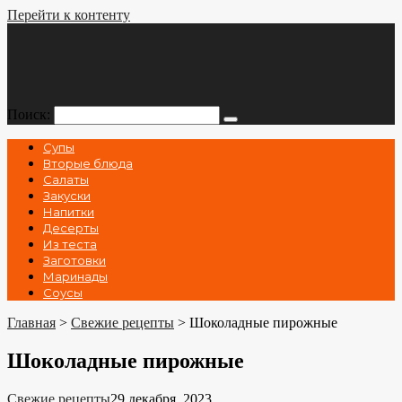
Перейти к контенту
Поиск:
Супы
Вторые блюда
Салаты
Закуски
Напитки
Десерты
Из теста
Заготовки
Маринады
Соусы
Главная
>
Свежие рецепты
>
Шоколадные пирожные
Шоколадные пирожные
Свежие рецепты
29 декабря, 2023