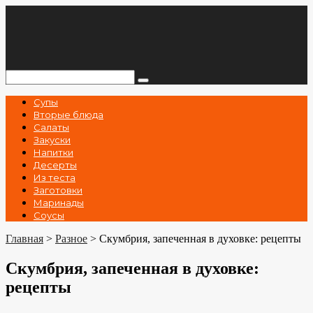
Перейти
к
контенту
Поиск:
Супы
Вторые блюда
Салаты
Закуски
Напитки
Десерты
Из теста
Заготовки
Маринады
Соусы
Главная
>
Разное
>
Скумбрия, запеченная в духовке: рецепты
Скумбрия, запеченная в духовке:
рецепты