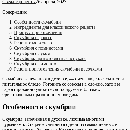
Свежие рецепты
26 апреля, 2023
Содержание
Особенности скумбрии
Ингредиенты для классического рецепта
Процесс приготовления
Скумбрия в фольге
Рецепт с морковью
Скумбрия с помидорами
Скумбрия с луком
Скумбрия, приготовленная в рукаве
Скумбрия с лимоном
Рецепт приготовления скумбрии кусочками
Скумбрия, запеченная в духовке, — очень вкусное, сытное и
питательное блюдо. Готовить ее совсем не сложно, зато вы
гарантированно удивите своих друзей и близких
оригинальным праздничным блюдом.
Особенности скумбрии
Скумбрия, запеченная в духовке, любима многими
гурманами. Эта рыба считается одной из самых ценных в
океаническом рыболовстве. Ее мясо очень жирное, и этот жир