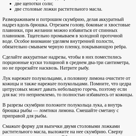
две щепотки соли;
две столовые ложки растительного масла.
Размораживаем и потрошим скумбрию, делая аккуратный
надрез вдоль брюшка. Отрезаем голову, боковые и хвостовые
плавники, при желании можно избавиться от спинных
плавников. Тщательно промываем в холодной проточной
воде. Особое внимание уделяем внутренней полости,
обязательно смываем черную пленку, покрывающую ребра.
Сделайте аккуратные надрезы, чтобы в них поместились
порционные куски толщиной в среднем два-три сантиметра,
но не прорезайте насквозь. Натрите рыбу.
Лук нарежьте полукольцами, а половину лимона очистите от
кожицы и также нарежьте полукольцами. Помните, что цедра
цитрусовых может давать небольшую горечь, поэтому если
для вас это неприемлемо, то полностью избавьтесь от кожицы.
В разрезы скумбрии положите полукольца лука, а внутрь
брюшка рыбы — ломтики лимона. Смешайте сметану с
приправой для рыбы.
Смажьте форму для выпечки двумя столовыми ложками
растительного масла, выложите на нее скумбрию. Сверху