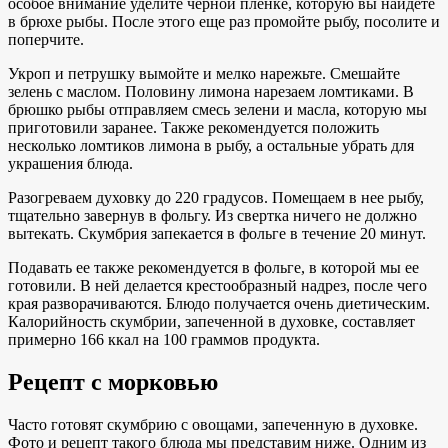
особое внимание уделите черной пленке, которую вы найдете
в брюхе рыбы. После этого еще раз промойте рыбу, посолите и
поперчите.
Укроп и петрушку вымойте и мелко нарежьте. Смешайте
зелень с маслом. Половину лимона нарезаем ломтиками. В
брюшко рыбы отправляем смесь зелени и масла, которую мы
приготовили заранее. Также рекомендуется положить
несколько ломтиков лимона в рыбу, а остальные убрать для
украшения блюда.
Разогреваем духовку до 220 градусов. Помещаем в нее рыбу,
тщательно завернув в фольгу. Из свертка ничего не должно
вытекать. Скумбрия запекается в фольге в течение 20 минут.
Подавать ее также рекомендуется в фольге, в которой мы ее
готовили. В ней делается крестообразный надрез, после чего
края разворачиваются. Блюдо получается очень диетическим.
Калорийность скумбрии, запеченной в духовке, составляет
примерно 166 ккал на 100 граммов продукта.
Рецепт с морковью
Часто готовят скумбрию с овощами, запеченную в духовке.
Фото и рецепт такого блюда мы представим ниже. Одним из