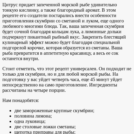
Цитрус придает запеченной морской рыбе удивительно
тонкую кислинку, а также благородный аромат. В этом
рецепте его создатели постарались внести особенности
приготовления скумбрии со сметаной и луком, еще одного
любимого многими блюда. Так, ваша запеченная скумбрия
будет сочной благодаря кольцам лука, а лимонные дольки
подчеркнут пикантный рыбный вкус. Закрепить блестящий
кулинарный эффект можно будет благодаря специальной
подгорелой корочке, которая образуется из сметаны. Ваша
рыба превратится в аппетитную красавицу, а весь ее сок
останется внутри.
Стоит отметить, что этот рецепт универсален. Он подходит не
только для скумбрии, но и для любой морской рыбы. На
подготовку у вас уйдет четверть часа, еще 45 минут уйдет
непосредственно на само приготовление. Ингредиенты
рассчитаны на четыре порции.
Нам понадобятся:
две замороженные крупные скумбрии;
половина лимона;
одна луковица;
две столовые ложки сметаны;
щепотка приправы для рыбы;