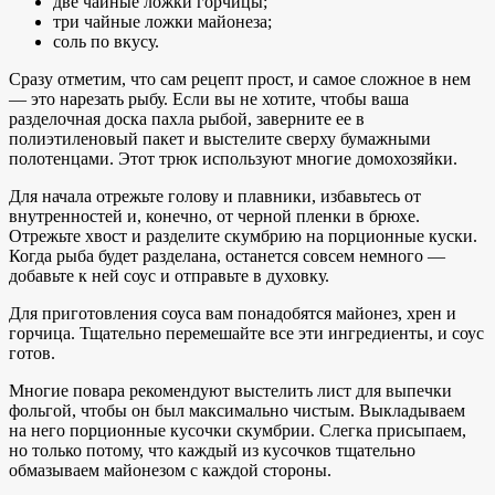
две чайные ложки горчицы;
три чайные ложки майонеза;
соль по вкусу.
Сразу отметим, что сам рецепт прост, и самое сложное в нем
— это нарезать рыбу. Если вы не хотите, чтобы ваша
разделочная доска пахла рыбой, заверните ее в
полиэтиленовый пакет и выстелите сверху бумажными
полотенцами. Этот трюк используют многие домохозяйки.
Для начала отрежьте голову и плавники, избавьтесь от
внутренностей и, конечно, от черной пленки в брюхе.
Отрежьте хвост и разделите скумбрию на порционные куски.
Когда рыба будет разделана, останется совсем немного —
добавьте к ней соус и отправьте в духовку.
Для приготовления соуса вам понадобятся майонез, хрен и
горчица. Тщательно перемешайте все эти ингредиенты, и соус
готов.
Многие повара рекомендуют выстелить лист для выпечки
фольгой, чтобы он был максимально чистым. Выкладываем
на него порционные кусочки скумбрии. Слегка присыпаем,
но только потому, что каждый из кусочков тщательно
обмазываем майонезом с каждой стороны.