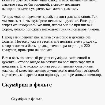
Если вы хотите, чтобы ваше блюдо имело пикантный вкус,
смажьте верх рыбы горчицей, а сверху посыпьте
панировочными сухарями, как можно плотнее.
Теперь можно переложить рыбу на лист для запекания. Так
мы можем запечь скумбрию целиком в духовке. Еще один
секрет от находчивой хозяйки, чтобы она не прилипла к
форме, можно положить несколько тонких ломтиков лимона.
Перед вами рецепт, как запечь скумбрию в духовке без
фольги. Поэтому уже на этом этапе поставьте ее в духовку,
которая должна быть предварительно разогрета до 220
градусов, примерно на полчаса.
Вот и весь пошаговый рецепт скумбрии, запеченной в
духовке. Готовое блюдо выложите на большую тарелку и
подавайте. Его можно полить растопленным сливочным
маслом. В качестве гарнира лучше всего подойдет отварной
картофель, моцарелла или один крупно нарезанный помидор.
Скумбрия в фольге
Скумбрия в фольге