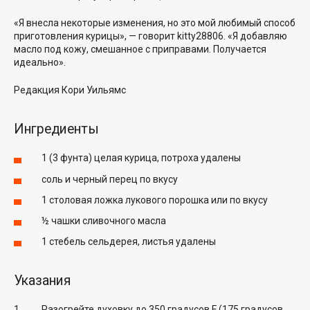
«Я внесла некоторые изменения, но это мой любимый способ
приготовления курицы», — говорит
kitty28806
. «Я добавляю
масло под кожу, смешанное с приправами. Получается
идеально».
Редакция
Кори Уильямс
Ингредиенты
1 (3 фунта) целая курица, потроха удалены
соль и черный перец по вкусу
1 столовая ложка лукового порошка или по вкусу
½ чашки сливочного масла
1 стебель сельдерея, листья удалены
Указания
Разогрейте духовку до 350 градусов F (175 градусов