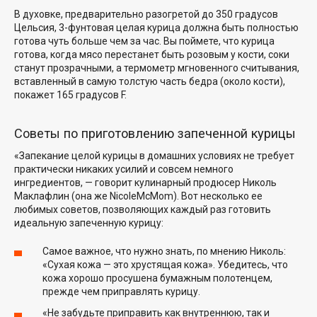
В духовке, предварительно разогретой до 350 градусов
Цельсия, 3-фунтовая целая курица должна быть полностью
готова чуть больше чем за час. Вы поймете, что курица
готова, когда мясо перестанет быть розовым у кости, соки
станут прозрачными, а термометр мгновенного считывания,
вставленный в самую толстую часть бедра (около кости),
покажет 165 градусов F.
Советы по приготовлению запеченной курицы
«Запекание целой курицы в домашних условиях не требует
практически никаких усилий и совсем немного
ингредиентов, — говорит кулинарный продюсер Николь
Маклафлин (она же
NicoleMcMom
). Вот несколько ее
любимых советов, позволяющих каждый раз готовить
идеальную запеченную курицу:
Самое важное, что нужно знать, по мнению Николь:
«Сухая кожа — это хрустящая кожа». Убедитесь, что
кожа хорошо просушена бумажным полотенцем,
прежде чем приправлять курицу.
«Не забудьте приправить как внутреннюю, так и