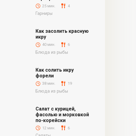
25 мин.
4
Гарниры
Как засолить красную
икру
40 мин.
6
Блюда из рыбы
Как солить икру
форели
38 мин.
19
Блюда из рыбы
Салат с курицей,
фасолью и морковкой
по-корейски
12 мин.
6
Салаты