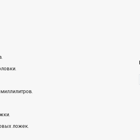
.
оловки.
 миллилитров.
жки.
овых ложек.