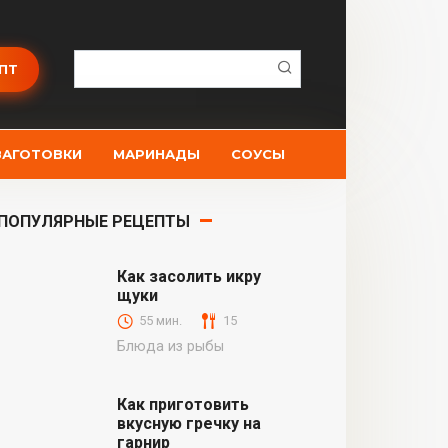
Поиск:
ПТ
ЗАГОТОВКИ
МАРИНАДЫ
СОУСЫ
ПОПУЛЯРНЫЕ РЕЦЕПТЫ
Как засолить икру
щуки
55 мин.
15
Блюда из рыбы
Как приготовить
вкусную гречку на
гарнир