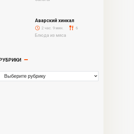
Аварский хинкал
2 час. 9 мин.
6
Блюда из мяса
РУБРИКИ
Рубрики