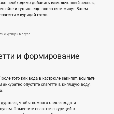
акже необходимо добавить измельченный чеснок,
шайте и тушите еще около пяти минут. Затем
пагетти с курицей готов.
ти с курицей в соусе
етти и формирование
После того как вода в кастрюле закипит, всыпьте
м аккуратно опустите спагетти в кипящую воду.
е.
 дуршлаг, чтобы немного стекла вода, и
оусом. Поместите спагетти с курицей в