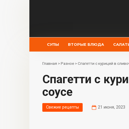
Перейти
к
контенту
СУПЫ
ВТОРЫЕ БЛЮДА
САЛАТ
Главная
>
Разное
>
Спагетти с курицей в слив
Спагетти с курицей в сливочном
соусе
Свежие рецепты
21 июня, 2023