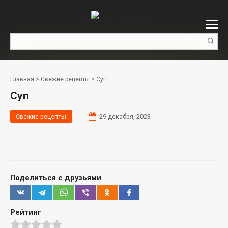
Перейти
к
контенту
Поиск:
Главная
>
Свежие рецепты
>
Суп
Суп
Свежие рецепты
29 декабря, 2023
Поделиться с друзьями
Рейтинг