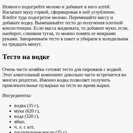
Немного подогрейте молоко и добавьте в него алтей.
Насыпьте муку горкой, сформировав в ней углубление.
Влейте туда подогретое молоко. Перемешайте массу и
добавьте водку. Вымешивайте тесто до получения плотной
консистенции. Если масса жидковата, то добавьте муки, если,
наоборот, слишком тугая, то можно помять ее мокрыми
руками. Заворачиваем тесто в пакет и убираем в холодильник
на тридцать минут.
Тесто на водке
Очень часто хозяйки готовят тесто для пирожков с водкой.
Этот алкогольный компонент довольно часто встречается во
многих рецептах. Именно водка позволяет получить
привлекательные пузырьки на тесте во время жарки.
Ингредиенты:
водка (35 г),
мука (620 г),
вода (320 г),
яйцо,
ч. л. с алт,
растительное масло (35 г).