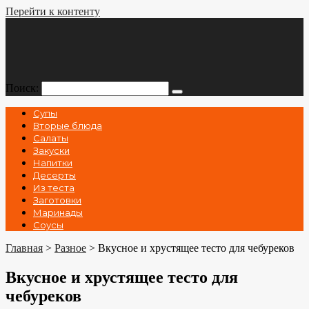
Перейти к контенту
Поиск:
Супы
Вторые блюда
Салаты
Закуски
Напитки
Десерты
Из теста
Заготовки
Маринады
Соусы
Главная
>
Разное
>
Вкусное и хрустящее тесто для чебуреков
Вкусное и хрустящее тесто для
чебуреков