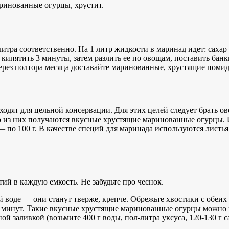
ринованные огурцы, хрустит.
итра соответственно. На 1 литр жидкости в маринад идет: сахар —
 кипятить 3 минуты, затем разлить ее по овощам, поставить банк
. Через полтора месяца доставайте маринованные, хрустящие пом
ходят для цельной консервации. Для этих целей следует брать о
из них получаются вкусные хрустящие маринованные огурцы. И
 — по 100 г. В качестве специй для маринада используются листь
ий в каждую емкость. Не забудьте про чеснок.
 воде — они станут тверже, крепче. Обрежьте хвостики с обеих 
 минут. Такие вкусные хрустящие маринованные огурцы можно пр
ной заливкой (возьмите 400 г воды, пол-литра уксуса, 120-130 г