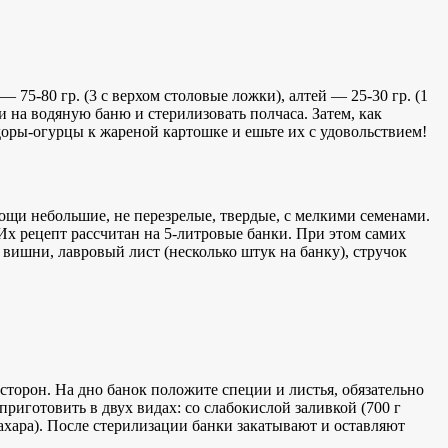
 75-80 гр. (3 с верхом столовые ложки), алтей — 25-30 гр. (1
и на водяную баню и стерилизовать полчаса. Затем, как
идоры-огурцы к жареной картошке и ешьте их с удовольствием!
вощи небольшие, не перезрелые, твердые, с мелкими семенами.
х рецепт рассчитан на 5-литровые банки. При этом самих
я вишни, лавровый лист (несколько штук на банку), стручок
сторон. На дно банок положите специи и листья, обязательно
иготовить в двух видах: со слабокислой заливкой (700 г
 сахара). После стерилизации банки закатывают и оставляют