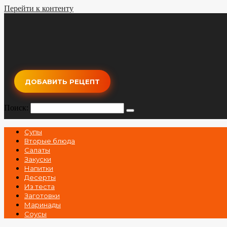
Перейти к контенту
ДОБАВИТЬ РЕЦЕПТ
Поиск:
Супы
Вторые блюда
Салаты
Закуски
Напитки
Десерты
Из теста
Заготовки
Маринады
Соусы