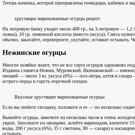
Теперь начинка, которой приправлены помидоры, кабачки и ма
хрустящие маринованные огурцы рецепт
На литровую банку уходит около 400 гр., на 3-литровую — 1,2 л
ложка), 10 гр. лимонной кислоты (вместо уксуса). Смесь нужно
обычно, закатайте, переверните, укутайте, оставьте остывать
Нежинские огурцы
Многие хозяйки знают, что не все сорта огурцов одинаково под
Издавна славятся Нежин, Муромский, Вязниковский — именно 
овощей — около 3 кг, уксуса (6%) — пол-литра, алтея и сахара
острого перца и горсть перечной специи.
Вкусные хрустящие маринованные огурцы
Если вы любите гвоздику, положите и ее — по несколько соцвет
Вымойте огурцы, замочите на несколько часов в очень холодной
укроп. Заполните их овощами, залейте маринадом, кипятите 15
воды, 200 г уксуса (6%), 35 г сметаны, 80 — сахара) и насыщен
остывать.