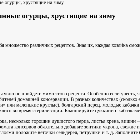
е огурцы, хрустящие на зиму
анные огурцы, хрустящие на зиму
ебя множество различных рецептов. Зная их, каждая хозяйка с
 явно не пройдете мимо этого рецепта. Особенно если учесть, 
юбителей домашней консервации. В разных количествах (сколько е
 или маленькие круглые), болгарский перец, молодые кабачки ил
лись во время стерилизации. Бланшируйте цуккини с кабачками в
нока, несколько горошин душистого перца, листья хрена, вишни
аромата консервов обязательно добавьте зонтики укропа, свежие
оями положите веточки сельдерея, петрушки и т. д. Заполните