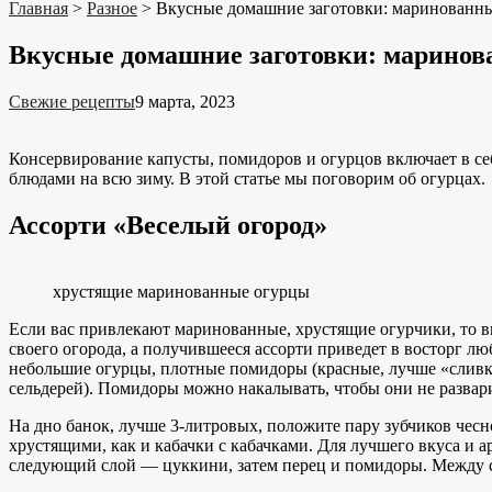
Главная
>
Разное
>
Вкусные домашние заготовки: маринованны
Вкусные домашние заготовки: маринов
Свежие рецепты
9 марта, 2023
Консервирование капусты, помидоров и огурцов включает в с
блюдами на всю зиму. В этой статье мы поговорим об огурцах.
Ассорти «Веселый огород»
хрустящие маринованные огурцы
Если вас привлекают маринованные, хрустящие огурчики, то вы
своего огорода, а получившееся ассорти приведет в восторг л
небольшие огурцы, плотные помидоры (красные, лучше «сливки»
сельдерей). Помидоры можно накалывать, чтобы они не развари
На дно банок, лучше 3-литровых, положите пару зубчиков чес
хрустящими, как и кабачки с кабачками. Для лучшего вкуса и 
следующий слой — цуккини, затем перец и помидоры. Между сл