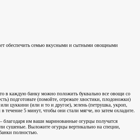
может обеспечить семью вкусными и сытными овощными
что в каждую банку можно положить буквально все овощи со
сть) подготовьте (помойте, отрежьте хвостики, плодоножки)
и цуккини (или и то и другое), зелень (петрушка, укроп,
 течение 5 минут, чтобы они стали мягче, но затем охладите.
 — благодаря им ваши маринованные огурцы получатся
 или сушеные. Выложите огурцы вертикально на специи,
 банки полностью.