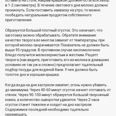
оставить на столе, накрыв крышкой (должен остаться зазор
в 1-2 сантиметра). В течение светового дня молоко должно
прокиснуть. Если поставить закваску на утро, то можно
пообедать натуральным продуктом собственного
приготовления.
Образуется большой плотный сгусток. Это означает, что
заготовку можно обрабатывать. Обратите внимание:
качество творога во многом зависит от температуры, при
которой молоко сворачивается. Показатель не должен быть
выше 95 градусов. В противном случае кисломолочное
блюдо получится мелкозернистым и жестким. Рецепт
творога (как видите, приготовить его из молока в домашних
условиях не так уж и сложно) предполагает тщательный
подбор посуды для водяной бани. У нее должно быть
толстое дно и хорошая крышка.
Когда вода на дне кастрюли закипит, огонь нужно убавить
до минимума. Через 40-60 минут сгусток начнет отставать от
стенок. Через 90-100 минут образуется большой творожный
комок, а количество сыворотки удвоится. Через 2 часа
сгусток станет тяжелее и осядет на дно кастрюли.
Содержимое последней необходимо тщательно
перемешать.