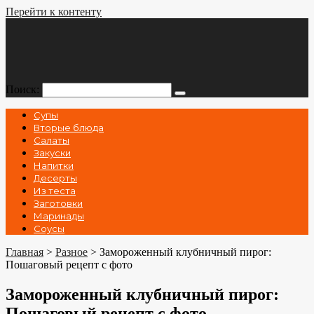
Перейти к контенту
Поиск:
Супы
Вторые блюда
Салаты
Закуски
Напитки
Десерты
Из теста
Заготовки
Маринады
Соусы
Главная
>
Разное
>
Замороженный клубничный пирог:
Пошаговый рецепт с фото
Замороженный клубничный пирог:
Пошаговый рецепт с фото