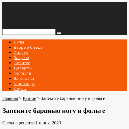
Перейти
к
контенту
Поиск:
Супы
Вторые блюда
Салаты
Закуски
Напитки
Десерты
Из теста
Заготовки
Маринады
Соусы
Главная
>
Разное
>
Запеките баранью ногу в фольге
Запеките баранью ногу в фольге
Свежие рецепты
1 июня, 2023