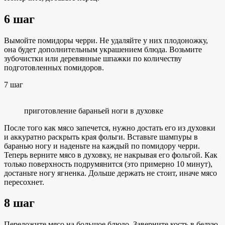
6 шаг
Вымойте помидоры черри. Не удаляйте у них плодоножку,
она будет дополнительным украшением блюда. Возьмите
зубочистки или деревянные шпажки по количеству
подготовленных помидоров.
7 шаг
приготовление бараньей ноги в духовке
После того как мясо запечется, нужно достать его из духовки
и аккуратно раскрыть края фольги. Вставьте шампуры в
баранью ногу и наденьте на каждый по помидору черри.
Теперь верните мясо в духовку, не накрывая его фольгой. Как
только поверхность подрумянится (это примерно 10 минут),
достаньте ногу ягненка. Дольше держать не стоит, иначе мясо
пересохнет.
8 шаг
Переложите мясо на большое блюдо. Заверните кость в белую