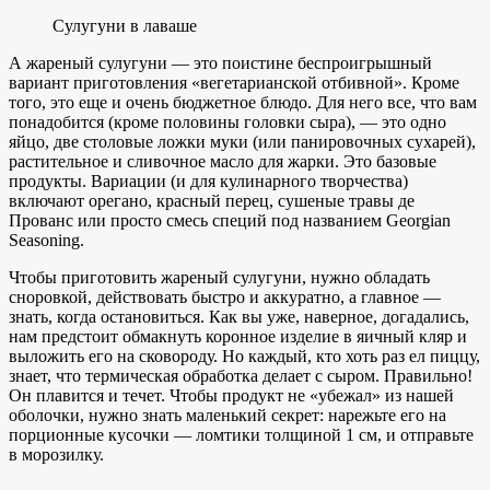
Сулугуни в лаваше
А жареный сулугуни — это поистине беспроигрышный
вариант приготовления «вегетарианской отбивной». Кроме
того, это еще и очень бюджетное блюдо. Для него все, что вам
понадобится (кроме половины головки сыра), — это одно
яйцо, две столовые ложки муки (или панировочных сухарей),
растительное и сливочное масло для жарки. Это базовые
продукты. Вариации (и для кулинарного творчества)
включают орегано, красный перец, сушеные травы де
Прованс или просто смесь специй под названием Georgian
Seasoning.
Чтобы приготовить жареный сулугуни, нужно обладать
сноровкой, действовать быстро и аккуратно, а главное —
знать, когда остановиться. Как вы уже, наверное, догадались,
нам предстоит обмакнуть коронное изделие в яичный кляр и
выложить его на сковороду. Но каждый, кто хоть раз ел пиццу,
знает, что термическая обработка делает с сыром. Правильно!
Он плавится и течет. Чтобы продукт не «убежал» из нашей
оболочки, нужно знать маленький секрет: нарежьте его на
порционные кусочки — ломтики толщиной 1 см, и отправьте
в морозилку.