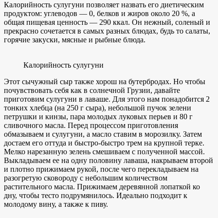
Калорийность сулугуни позволяет назвать его диетическим
продуктом: углеводов — 0, белков и жиров около 20 %, а
общая пищевая ценность — 290 ккал. Он нежный, соленый и
прекрасно сочетается в самых разных блюдах, будь то салаты,
горячие закуски, мясные и рыбные блюда.
Калорийность сулугуни
Этот сычужный сыр также хорош на бутербродах. Но чтобы
почувствовать себя как в солнечной Грузии, давайте
приготовим сулугуни в лаваше. Для этого нам понадобится 2
тонких хлебца (на 250 г сыра), небольшой пучок зелени
петрушки и кинзы, пара молодых луковых перьев и 80 г
сливочного масла. Перед процессом приготовления
обмазываем и сулугуни, а масло ставим в морозилку. Затем
достаем его оттуда и быстро-быстро трем на крупной терке.
Мелко нарезанную зелень смешиваем с полученной массой.
Выкладываем ее на одну половину лаваша, накрываем второй
и плотно прижимаем рукой, после чего перекладываем на
разогретую сковороду с небольшим количеством
растительного масла. Прижимаем деревянной лопаткой ко
дну, чтобы тесто подрумянилось. Идеально подходит к
молодому вину, а также к пиву.