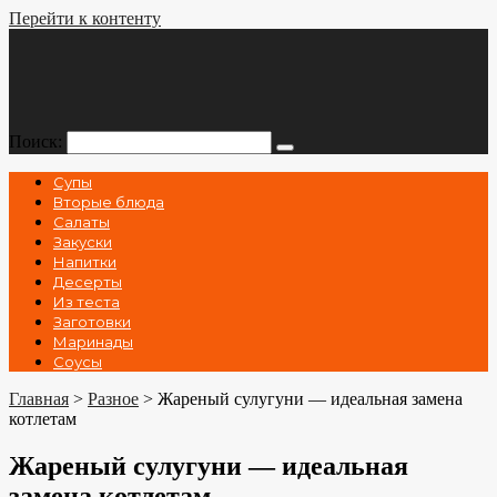
Перейти к контенту
Поиск:
Супы
Вторые блюда
Салаты
Закуски
Напитки
Десерты
Из теста
Заготовки
Маринады
Соусы
Главная
>
Разное
>
Жареный сулугуни — идеальная замена
котлетам
Жареный сулугуни — идеальная
замена котлетам