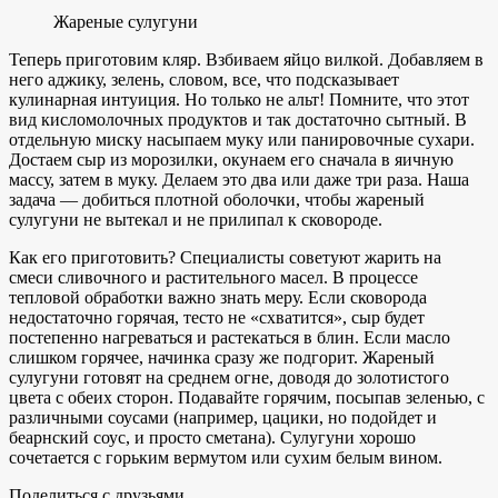
Жареные сулугуни
Теперь приготовим кляр. Взбиваем яйцо вилкой. Добавляем в
него аджику, зелень, словом, все, что подсказывает
кулинарная интуиция. Но только не альт! Помните, что этот
вид кисломолочных продуктов и так достаточно сытный. В
отдельную миску насыпаем муку или панировочные сухари.
Достаем сыр из морозилки, окунаем его сначала в яичную
массу, затем в муку. Делаем это два или даже три раза. Наша
задача — добиться плотной оболочки, чтобы жареный
сулугуни не вытекал и не прилипал к сковороде.
Как его приготовить? Специалисты советуют жарить на
смеси сливочного и растительного масел. В процессе
тепловой обработки важно знать меру. Если сковорода
недостаточно горячая, тесто не «схватится», сыр будет
постепенно нагреваться и растекаться в блин. Если масло
слишком горячее, начинка сразу же подгорит. Жареный
сулугуни готовят на среднем огне, доводя до золотистого
цвета с обеих сторон. Подавайте горячим, посыпав зеленью, с
различными соусами (например, цацики, но подойдет и
беарнский соус, и просто сметана). Сулугуни хорошо
сочетается с горьким вермутом или сухим белым вином.
Поделиться с друзьями