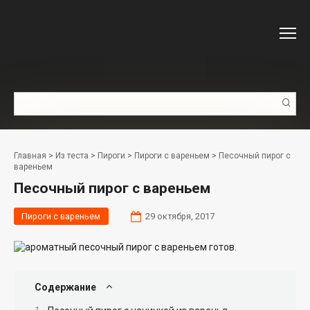
Перейти
к
контенту
Поиск:
Главная
>
Из теста
>
Пироги
>
Пироги с вареньем
>
Песочный пирог с
вареньем
Песочный пирог с вареньем
Пироги с вареньем
29 октября, 2017
Содержание