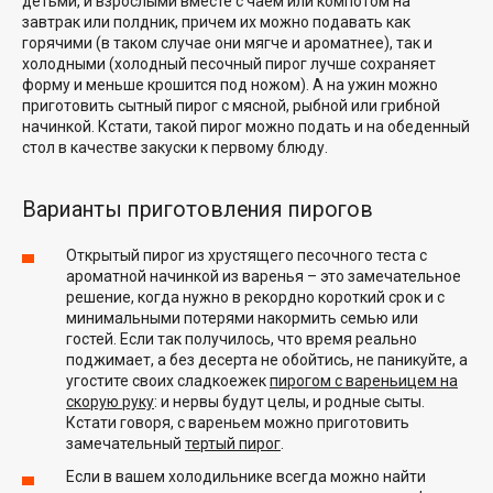
детьми, и взрослыми вместе с чаем или компотом на
завтрак или полдник, причем их можно подавать как
горячими (в таком случае они мягче и ароматнее), так и
холодными (холодный песочный пирог лучше сохраняет
форму и меньше крошится под ножом). А на ужин можно
приготовить сытный пирог с мясной, рыбной или грибной
начинкой. Кстати, такой пирог можно подать и на обеденный
стол в качестве закуски к первому блюду.
Варианты приготовления пирогов
Открытый пирог из хрустящего песочного теста с
ароматной начинкой из варенья – это замечательное
решение, когда нужно в рекордно короткий срок и с
минимальными потерями накормить семью или
гостей. Если так получилось, что время реально
поджимает, а без десерта не обойтись, не паникуйте, а
угостите своих сладкоежек
пирогом с вареньицем на
скорую руку
: и нервы будут целы, и родные сыты.
Кстати говоря, с вареньем можно приготовить
замечательный
тертый пирог
.
Если в вашем холодильнике всегда можно найти