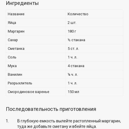
Ингредиенты
Название
Количество
Яйца
2 шт.
Маргарин
180 г
Сахар
½ стакана
Сметанка
5 ст. л.
Соль
1 ч. л.
Мука
4 стакана
Ванилин
¼ ч. л.
Разрыхлитель
1 ч. л.
Смородиновое варенье
150 мл
Последовательность приготовления
В глубокую емкость вылейте растопленный маргарин,
туда же добавьте сметану и вбейте яйца.