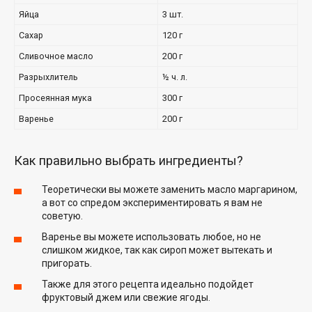
Яйца
3 шт.
Сахар
120 г
Сливочное масло
200 г
Разрыхлитель
½ ч. л.
Просеянная мука
300 г
Варенье
200 г
Как правильно выбрать ингредиенты?
Теоретически вы можете заменить масло маргарином,
а вот со спредом экспериментировать я вам не
советую.
Варенье вы можете использовать любое, но не
слишком жидкое, так как сироп может вытекать и
пригорать.
Также для этого рецепта идеально подойдет
фруктовый джем или свежие ягоды.