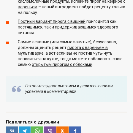
кисломолочные продукты, испеките
пирог на кефире с
вареньем
– новый ингредиент пойдет рецепту только
на пользу.
Постный вариант пирога с вишней
пригодится как
постящимся, так и придерживающимся здорового
питания.
Самые ленивые (или самые занятые), безусловно,
должны оценить рецепт
пирога с вареньем в
мультиварке
, а вот если вы не против чуть-чуть
повозиться на кухне, тогда можете побаловать свою
семью
открытым пирогом с яблоками
.
Готовьте с удовольствием и делитесь своими
успехами в комментариях!
Поделиться с друзьями