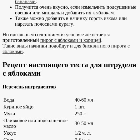
бананами
.
Получится очень вкусно, если измельчить подсушенные
орешки или миндаль и добавить их к яблокам.
Также можно добавить в начинку горсть изюма или
нарезать полосками курагу.
Но идеальным сочетанием вкусов все же остается
приготовленный
пирог с яблоками и корицей
.
Такие виды начинки подойдут и для
бисквитного пирога с
яблоками
.
Рецепт настоящего теста для штруделя
с яблоками
Перечень ингредиентов
Вода
40-60 мл
Куриное яйцо
1 шт.
Мука
250 г
Оливковое или подсолнечное
30-50 мл
масло
Уксус
1/2 ч. л.
Соль
0,5 ч. л.