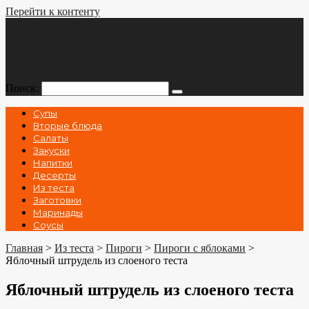
Перейти к контенту
Поиск:
Супы
Вторые блюда
Салаты
Закуски
Напитки
Десерты
Из теста
Заготовки
Маринады
Соусы
Главная
>
Из теста
>
Пироги
>
Пироги с яблоками
>
Яблочный штрудель из слоеного теста
Яблочный штрудель из слоеного теста