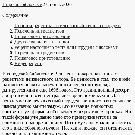
Пироги с яблоками
27 июня, 2026
Содержание
Простой рецепт классического яблочного штруделя
Перечень ингредиентов
Пошаговое приготовление
Другие варианты начинки
Рецепт настоящего теста для штруделя с яблоками
Перечень ингредиентов
Пошаговое приготовление
Видеорецепт
В городской библиотеке Вены есть поваренная книга с
рецептами неизвестного автора. Ее ценность в том, что в ней
находится первый напечатанный рецепт штруделя, а
датируется книга еще 1696 годом. Это традиционный десерт
австрийской и всей центрально-европейской кухни. Для
венки умение печь вкусный штрудель во много раз повышало
шансы удачно выйти замуж. Его название полностью
соответствует форме и обозначает «вихрь» или «воронка». Но
такой формы уже давно мало кто придерживается из-за
сложности с заворачиванием. Поэтому чаще можно встретить
его в виде обычного рулета. Но, как и прежде, он готовится из
слоеного или вытяжного теста.