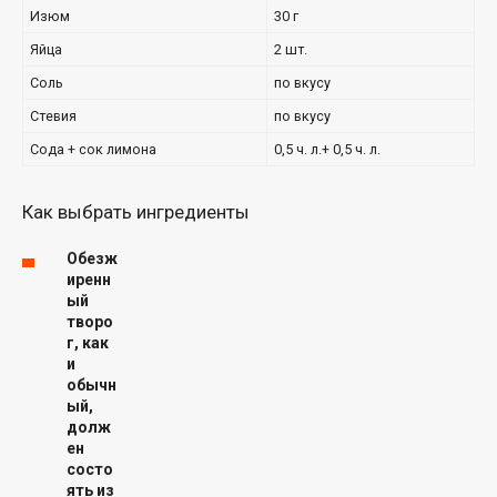
Изюм
30 г
Яйца
2 шт.
Соль
по вкусу
Стевия
по вкусу
Сода + сок лимона
0,5 ч. л.+ 0,5 ч. л.
Как выбрать ингредиенты
Обезж
иренн
ый
творо
г, как
и
обычн
ый,
долж
ен
состо
ять из