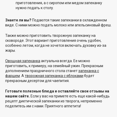
приготовления, а с сиропом или медом запеканку
нужно подать к столу.
Знаете ли вы?
Подаются такие запеканки в охлажденном
виде. С ними можно подать молоко или апельсиновый фреш.
Также можно приготовить творожную запеканку на
сковороде. Этот вариант приготовления очень удобен,
особенно летом, когда не хочется включать духовку из-за
жары.
Овощная запеканка
актуальна всегда. Ее можно
приготовить, к примеру, на семейный ужин. Прекрасным
дополнением праздничного стола станет
запеканка с
фаршем
. А
творожная запеканка с яблоками
будет
прекрасным десертом для чаепития.
Готовьте полезные блюда и оставляйте свои отзывы на
нашем сайте.
Если у вас на примете есть еще какой-нибудь
рецепт диетической запеканки из творога, непременно
поделитесь им с нами. Приятного аппетита!