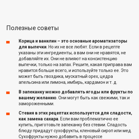
Полезные советы
Корица и ванилин – это основные ароматизаторы
для выпечки
. Но их не все любят. Если в рецепте
указаны эти ингредиенты, а вам они не нравятся, не
добавляйте их. Они не влияют на консистенцию
выпечки, только на запах. Решите, какая приправа вам
нравится больше всего, и используйте только ее. Это
может быть гвоздика, мускатный орех, цедра
апельсина или лимона, имбирь, кардамон и т. д.
В запеканку можно добавлять ягоды или фрукты по
вашему желанию
. Они могут быть как свежими, так и
замороженными.
Стевия в этих рецептах используется для сладости,
как замена сахара
. Если вам проблематично ее
купить, приготовьте запеканку без стевии. Сладость
блюду придадут сухофрукты, кленовый сироп или мед.
Сухофрукты нужно добавить в процессе