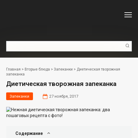
Перейти
к
контенту
Поиск:
Главная
>
Вторые блюда
>
Запеканки
>
Диетическая творожная
запеканка
Диетическая творожная запеканка
Запеканки
27 ноября, 2017
Содержание