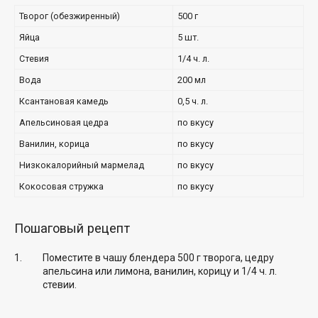
Творог (обезжиренный)
500 г
Яйца
5 шт.
Стевия
1/4 ч. л.
Вода
200 мл
Ксантановая камедь
0,5 ч. л.
Апельсиновая цедра
по вкусу
Ванилин, корица
по вкусу
Низкокалорийный мармелад
по вкусу
Кокосовая стружка
по вкусу
Пошаговый рецепт
Поместите в чашу блендера 500 г творога, цедру
апельсина или лимона, ванилин, корицу и 1/4 ч. л.
стевии.