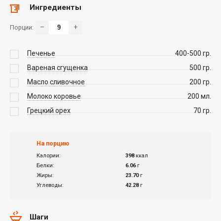
Ингредиенты
–
+
Порции:
Печенье
400-500
гр.
Вареная сгущенка
500
гр.
Масло сливочное
200
гр.
Молоко коровье
200
мл.
Грецкий орех
70
гр.
На порцию
Калории:
398
ккал
Белки:
6.06
г
Жиры:
23.70
г
Углеводы:
42.28
г
Шаги