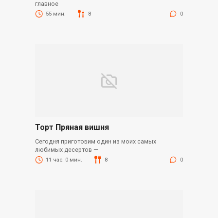
главное
55 мин.
8
0
Торт Пряная вишня
Сегодня приготовим один из моих самых
любимых десертов —
11 час. 0 мин.
8
0