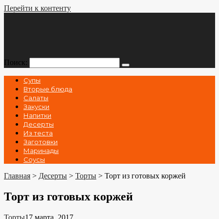
Перейти к контенту
Поиск:
Супы
Вторые блюда
Салаты
Закуски
Напитки
Десерты
Из теста
Заготовки
Маринады
Соусы
Главная
>
Десерты
>
Торты
>
Торт из готовых коржей
Торт из готовых коржей
Торты
17 марта, 2017