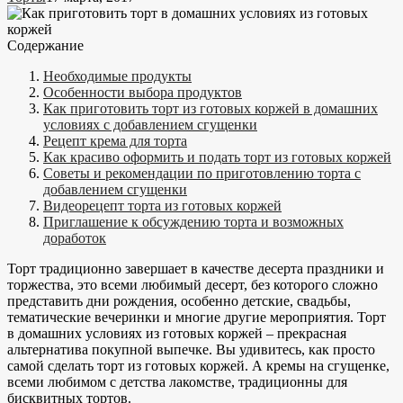
Содержание
Необходимые продукты
Особенности выбора продуктов
Как приготовить торт из готовых коржей в домашних
условиях с добавлением сгущенки
Рецепт крема для торта
Как красиво оформить и подать торт из готовых коржей
Советы и рекомендации по приготовлению торта с
добавлением сгущенки
Видеорецепт торта из готовых коржей
Приглашение к обсуждению торта и возможных
доработок
Торт традиционно завершает в качестве десерта праздники и
торжества, это всеми любимый десерт, без которого сложно
представить дни рождения, особенно детские, свадьбы,
тематические вечеринки и многие другие мероприятия. Торт
в домашних условиях из готовых коржей – прекрасная
альтернатива покупной выпечке. Вы удивитесь, как просто
самой сделать торт из готовых коржей. А кремы на сгущенке,
всеми любимом с детства лакомстве, традиционны для
бисквитных тортов.