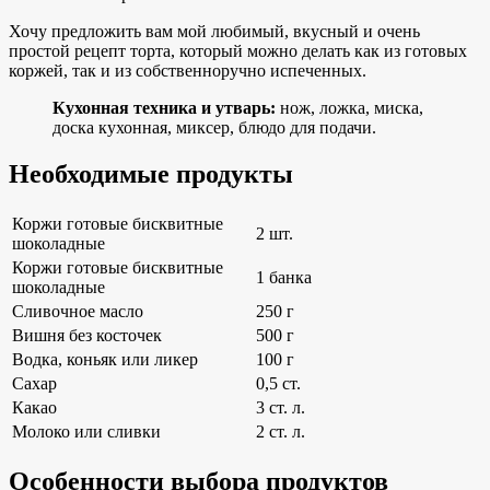
Хочу предложить вам мой любимый, вкусный и очень
простой рецепт торта, который можно делать как из готовых
коржей, так и из собственноручно испеченных.
Кухонная техника и утварь:
нож, ложка, миска,
доска кухонная, миксер, блюдо для подачи.
Необходимые продукты
Коржи готовые бисквитные
2 шт.
шоколадные
Коржи готовые бисквитные
1 банка
шоколадные
Сливочное масло
250 г
Вишня без косточек
500 г
Водка, коньяк или ликер
100 г
Сахар
0,5 ст.
Какао
3 ст. л.
Молоко или сливки
2 ст. л.
Особенности выбора продуктов