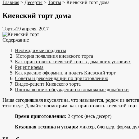
Главная
>
Десерты
>
Торты
>
Киевский торт дома
Киевский торт дома
Торты
19 апреля, 2017
Содержание
Необходимые продукты
История появления киевского торта
Как приготовить киевский торт в домашних условиях
Рецепт крема
Как красиво оформить и подать Киевский торт
Советы и рекомендации по приготовлению
Видео-рецепт Киевского торта
Приглашение к обсуждению и возможные доработки
Наша сегодняшняя вкуснятина, что называется, родом из детств
тот» вкус. Давайте посмотрим, как приготовить киевский торт
Время
приготовления:
2 суток (весь десерт).
Кухонная техника и утварь:
миксер, блендер, форма, ду