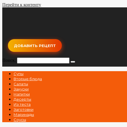
Перейти к контенту
ДОБАВИТЬ РЕЦЕПТ
Поиск:
Супы
Вторые блюда
Салаты
Закуски
Напитки
Десерты
Из теста
Заготовки
Маринады
Соусы