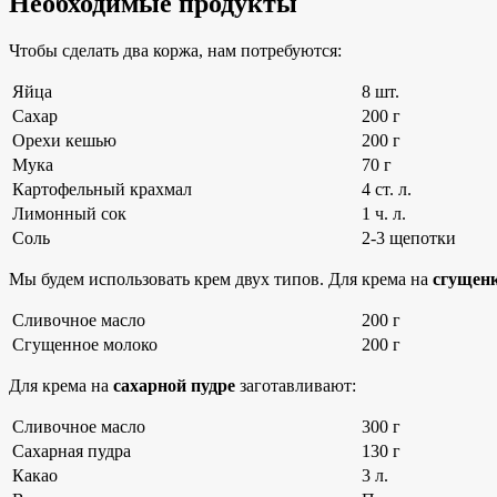
Необходимые продукты
Чтобы сделать два коржа, нам потребуются:
Яйца
8 шт.
Сахар
200 г
Орехи кешью
200 г
Мука
70 г
Картофельный крахмал
4 ст. л.
Лимонный сок
1 ч. л.
Соль
2-3 щепотки
Мы будем использовать крем двух типов. Для крема на
сгущен
Сливочное масло
200 г
Сгущенное молоко
200 г
Для крема на
сахарной пудре
заготавливают:
Сливочное масло
300 г
Сахарная пудра
130 г
Какао
3 л.