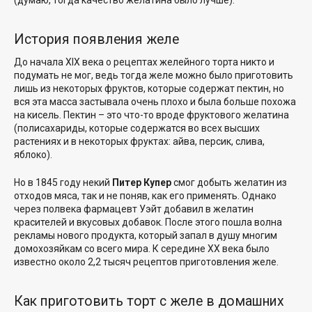
(думаю, тогда качество желатина было лучше).
История появления желе
До начала XIX века о рецептах желейного торта никто и
подумать не мог, ведь тогда желе можно было приготовить
лишь из некоторых фруктов, которые содержат пектин, но
вся эта масса застывала очень плохо и была больше похожа
на кисель. Пектин – это что-то вроде фруктового желатина
(полисахариды, которые содержатся во всех высших
растениях и в некоторых фруктах: айва, персик, слива,
яблоко).
Но в 1845 году некий
Питер Купер
смог добыть желатин из
отходов мяса, так и не поняв, как его применять. Однако
через полвека фармацевт Уэйт добавил в желатин
красителей и вкусовых добавок. После этого пошла волна
рекламы нового продукта, который запал в душу многим
домохозяйкам со всего мира. К середине ХХ века было
известно около 2,2 тысяч рецептов приготовления желе.
Как приготовить торт с желе в домашних