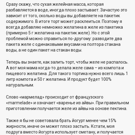
Сразу скажу, что сухая желейная масса, которая
разбавляется в воде, иногда плохо застывает. Зачастую это
зависит от того, сколько воды вы добавляете на пакетик
содержимого. В итоге торт может расклеиться. Поэтому я
всегда добавляю немножко желатина в желе из пакетика
(примерно 5 г желатина на пакетик желе). Но с этой
проблемой можно справиться по-другому: разводите два
пакета желе с одинаковыми вкусами на полтора стакана
воды, а не один пакет на стакан воды.
Теперь вы знаете, как залить торт, чтобы желе не распалось.
А вот моя мама когда-то делала желе сама – из компота и
пищевого желатина. Для такого тортика нужно всего лишь 1
литр компота и 50 г желатина. И продукт будет 100%
натуральным.
Слово «мармелад» происходит от французского
«marmelade» и означает «варенье из айвы». При правильном
приготовлении получается желе из айвы на основе пектина.
Также я бы не советовала брать йогурт менее чем 15%
жирности, иначе он может плохо застыть. Кстати, моя
подруга вместо йогурта использует сметану, и получается