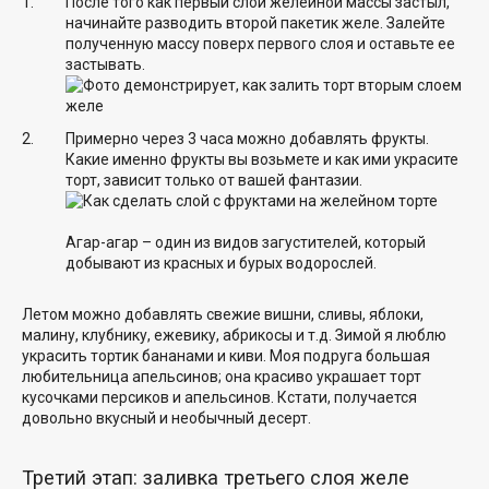
После того как первый слой желейной массы застыл,
начинайте разводить второй пакетик желе. Залейте
полученную массу поверх первого слоя и оставьте ее
застывать.
Примерно через 3 часа можно добавлять фрукты.
Какие именно фрукты вы возьмете и как ими украсите
торт, зависит только от вашей фантазии.
Агар-агар – один из видов загустителей, который
добывают из красных и бурых водорослей.
Летом можно добавлять свежие вишни, сливы, яблоки,
малину, клубнику, ежевику, абрикосы и т.д. Зимой я люблю
украсить тортик бананами и киви. Моя подруга большая
любительница апельсинов; она красиво украшает торт
кусочками персиков и апельсинов. Кстати, получается
довольно вкусный и необычный десерт.
Третий этап: заливка третьего слоя желе