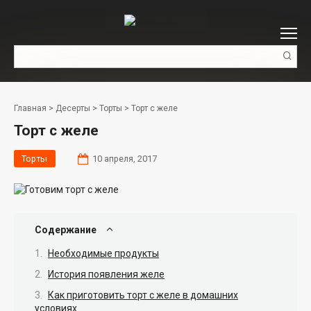
Перейти
к
контенту
Поиск:
Главная
>
Десерты
>
Торты
>
Торт с желе
Торт с желе
Торты
10 апреля, 2017
Содержание
Необходимые продукты
История появления желе
Как приготовить торт с желе в домашних
условиях