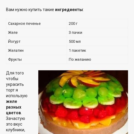
Вам нужно купить такие
ингредиенты
:
Сахарное печенье
200 г
Желе
3 пачки
Йогурт
500 мл
Желатин
1 пакетик
Фрукты
По желанию
Для того
чтобы
украсить
торт я
использую
желе
разных
цветов
.
Зачастую
это вкус
клубники,