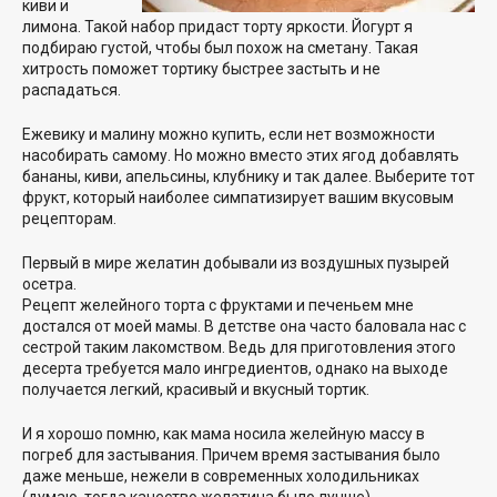
киви и
лимона. Такой набор придаст торту яркости. Йогурт я
подбираю густой, чтобы был похож на сметану. Такая
хитрость поможет тортику быстрее застыть и не
распадаться.
Ежевику и малину можно купить, если нет возможности
насобирать самому. Но можно вместо этих ягод добавлять
бананы, киви, апельсины, клубнику и так далее. Выберите тот
фрукт, который наиболее симпатизирует вашим вкусовым
рецепторам.
Первый в мире желатин добывали из воздушных пузырей
осетра.
Рецепт желейного торта с фруктами и печеньем мне
достался от моей мамы. В детстве она часто баловала нас с
сестрой таким лакомством. Ведь для приготовления этого
десерта требуется мало ингредиентов, однако на выходе
получается легкий, красивый и вкусный тортик.
И я хорошо помню, как мама носила желейную массу в
погреб для застывания. Причем время застывания было
даже меньше, нежели в современных холодильниках