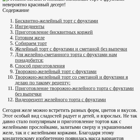
Содержание
Бисквитно-желейный торт с фруктами
Ингредиенты
Приготовление бисквитных коржей
Готовим желе
Собираем торт
Желейный торт с фруктами и сметаной без выпечки
Для желейно-сметанного торта с фруктами нам
понадобится:
Способ приготовления
Творожно-желейный торт с фруктами
Творожно-желейный торт со сметаной и фруктами я
делаю по такому рецепту:
Приготовление творожно-желейного торта с фруктами
без выпечки
Видеорецепт желейного торта с фруктами
Сегодня желе можно встретить разных форм, цветов и вкусов.
Этот особый вид сладостей радует и детей, и взрослых. Не так
давно стало популярным и приготовление тортов как с
желейными прослойками, залитыми сверху и украшенными
желе, так и с желейными коржами. Благодаря этому
кондитерскому изобретению появилась масса вариантов