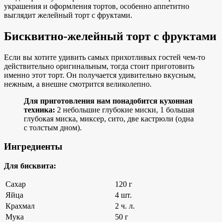
украшения и оформления тортов, особенно аппетитно
выглядит желейный торт с фруктами.
Бисквитно-желейный торт с фруктами
Если вы хотите удивить самых прихотливых гостей чем-то
действительно оригинальным, тогда стоит приготовить
именно этот торт. Он получается удивительно вкусным,
нежным, а внешне смотрится великолепно.
Для приготовления нам понадобится кухонная
техника:
2 небольшие глубокие миски, 1 большая
глубокая миска, миксер, сито, две кастрюли (одна
с толстым дном).
Ингредиенты
Для бисквита:
Сахар
120 г
Яйца
4 шт.
Крахмал
2 ч. л.
Мука
50 г