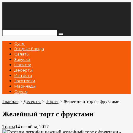
Перейти
к
контенту
Поиск:
Супы
Вторые блюда
Салаты
Закуски
Напитки
Десерты
Из теста
Заготовки
Маринады
Соусы
Главная
>
Десерты
>
Торты
>
Желейный торт с фруктами
Желейный торт с фруктами
Торты
14 октября, 2017