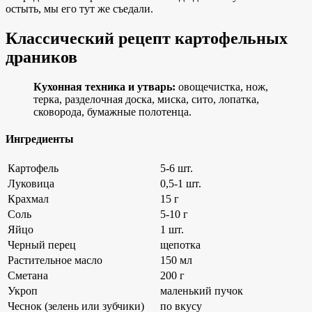
остыть, мы его тут же съедали.
Классический рецепт картофельных
драников
Кухонная техника и утварь:
овощечистка, нож,
терка, разделочная доска, миска, сито, лопатка,
сковорода, бумажные полотенца.
Ингредиенты
Картофель
5-6 шт.
Луковица
0,5-1 шт.
Крахмал
15 г
Соль
5-10 г
Яйцо
1 шт.
Черный перец
щепотка
Растительное масло
150 мл
Сметана
200 г
Укроп
маленький пучок
Чеснок (зелень или зубчики)
по вкусу