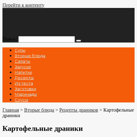
Перейти к контенту
Поиск:
Супы
Вторые блюда
Салаты
Закуски
Напитки
Десерты
Из теста
Заготовки
Маринады
Соусы
Главная
>
Вторые блюда
>
Рецепты драников
>
Картофельные
драники
Картофельные драники