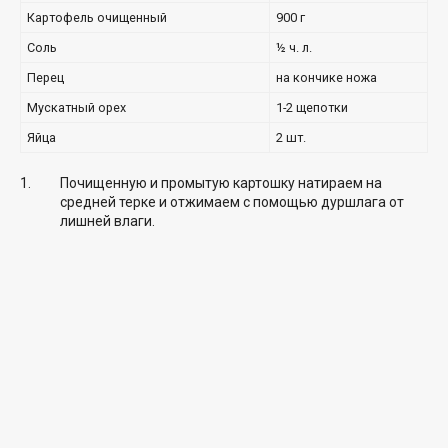
Картофель очищенный
900 г
Соль
½ ч. л.
Перец
на кончике ножа
Мускатный орех
1-2 щепотки
Яйца
2 шт.
Почищенную и промытую картошку натираем на
средней терке и отжимаем с помощью дуршлага от
лишней влаги.