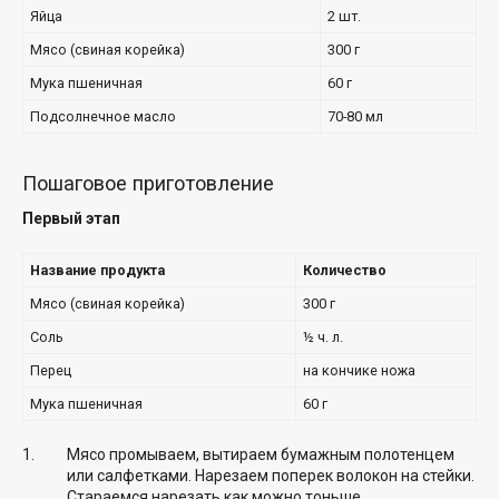
Яйца
2 шт.
Мясо (свиная корейка)
300 г
Мука пшеничная
60 г
Подсолнечное масло
70-80 мл
Пошаговое приготовление
Первый этап
Название продукта
Количество
Мясо (свиная корейка)
300 г
Соль
½ ч. л.
Перец
на кончике ножа
Мука пшеничная
60 г
Мясо промываем, вытираем бумажным полотенцем
или салфетками. Нарезаем поперек волокон на стейки.
Стараемся нарезать как можно тоньше.