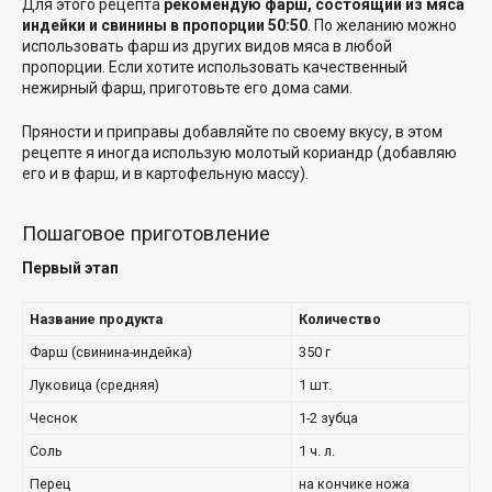
Для этого рецепта
рекомендую фарш, состоящий из мяса
индейки и свинины в пропорции 50:50
. По желанию можно
использовать фарш из других видов мяса в любой
пропорции. Если хотите использовать качественный
нежирный фарш, приготовьте его дома сами.
Пряности и приправы добавляйте по своему вкусу, в этом
рецепте я иногда использую молотый кориандр (добавляю
его и в фарш, и в картофельную массу).
Пошаговое приготовление
Первый этап
Название продукта
Количество
Фарш (свинина-индейка)
350 г
Луковица (средняя)
1 шт.
Чеснок
1-2 зубца
Соль
1 ч. л.
Перец
на кончике ножа