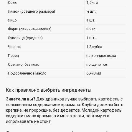
Соль
1,5 ч. л
Лимон (среднего размера)
¼ шт.
Яйцо
1 шт.
Фарш (свинина-индейка)
350 г
Луковица (средняя)
1 шт.
Чеснок
1-2 зубца
Перец
на кончике ножа
Орегано, базилик
по щепотке
Подсолнечное масло
60-70 мл
Как правильно выбрать ингредиенты
Знаете ли вы?
Для драников лучше выбирать картофель с
повышенным содержанием крахмала. Клубни должны быть
крепкие, не проросшие, без дефектов. Молодой картофель
содержит мало крахмала и много влаги, поэтому его
использовать не стоит.