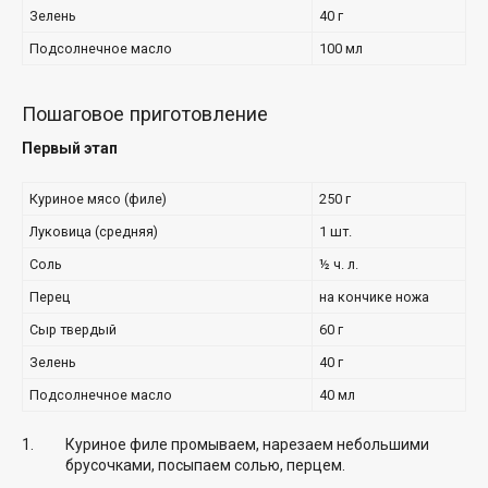
Зелень
40 г
Подсолнечное масло
100 мл
Пошаговое приготовление
Первый этап
Куриное мясо (филе)
250 г
Луковица (средняя)
1 шт.
Соль
½ ч. л.
Перец
на кончике ножа
Сыр твердый
60 г
Зелень
40 г
Подсолнечное масло
40 мл
Куриное филе промываем, нарезаем небольшими
брусочками, посыпаем солью, перцем.