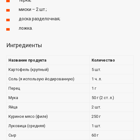
миски – 2 шт.;
доска разделочная;
ложка.
Ингредиенты
Название продукта
Количество
Картофель (крупный)
5 шт.
Соль (я использую йодированную)
1 ч. л.
Перец
1 г
Мука
50 г (2 ст. л.)
Яйца
2 шт.
Куриное мясо (филе)
250 г
Луковица (средняя)
1 шт.
Сыр
60 г