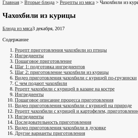
Главная
>
Вторые блюда
>
Рецепты из мяса
>
Чахохбили из ку
Чахохбили из курицы
Блюда из мяса
3 декабря, 2017
Содержание
Рецепт приготовления чахохбили из птицы
Ингредиенты
Пошаговое приготовление
Шаг 1: подготовка ингредиентов
Шаг 2: приготовление чахохбили из курицы
Видео приготовления чахохбили с курицей по-грузински
С чем подают чахохбили
Рецепт чахохбили с курицей в казане на костре
Ингредиенты
Пошаговое описание процесса приготовления
Видео приготовления чахохбили с курицей на природе
Рецепт чахохбили с курицей и картофелем, приготовленн
Ингредиенты
Последовательность приготовления
Видео приготовления чахохбили в духовке
Другие варианты приготовления