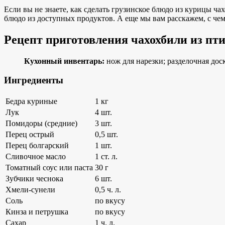
Если вы не знаете, как сделать грузинское блюдо из курицы чах
блюдо из доступных продуктов. А еще мы вам расскажем, с че
Рецепт приготовления чахохбили из пт
Кухонный инвентарь:
нож для нарезки; разделочная доск
Ингредиенты
Бедра куриные
1 кг
Лук
4 шт.
Помидоры (средние)
3 шт.
Перец острый
0,5 шт.
Перец болгарский
1 шт.
Сливочное масло
1 ст. л.
Томатный соус или паста
30 г
Зубчики чеснока
6 шт.
Хмели-сунели
0,5 ч. л.
Соль
по вкусу
Кинза и петрушка
по вкусу
Сахар
1 ч. л.