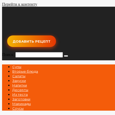
Перейти к контенту
ДОБАВИТЬ РЕЦЕПТ
Поиск:
Супы
Вторые блюда
Салаты
Закуски
Напитки
Десерты
Из теста
Заготовки
Маринады
Соусы