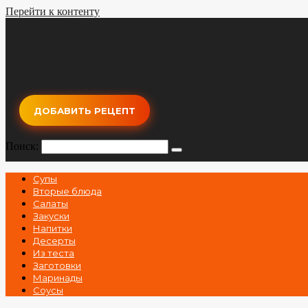
Перейти к контенту
ДОБАВИТЬ РЕЦЕПТ
Поиск:
Супы
Вторые блюда
Салаты
Закуски
Напитки
Десерты
Из теста
Заготовки
Маринады
Соусы