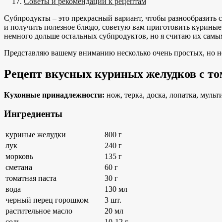
Советы и рекомендации к рецептам
Субпродукты – это прекрасный вариант, чтобы разнообразить с
и получить полезное блюдо, советую вам приготовить куриные
немного дольше остальных субпродуктов, но я считаю их сам
Представляю вашему вниманию несколько очень простых, но н
Рецепт вкусных куриных желудков с то
Кухонные принадлежности:
нож, терка, доска, лопатка, мульт
Ингредиенты
куриные желудки
800 г
лук
240 г
морковь
135 г
сметана
60 г
томатная паста
30 г
вода
130 мл
черный перец горошком
3 шт.
растительное масло
20 мл
соль
10-12 г