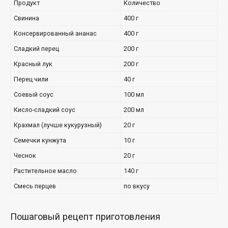
Продукт
Количество
Свинина
400 г
Консервированный ананас
400 г
Сладкий перец
200 г
Красный лук
200 г
Перец чили
40 г
Соевый соус
100 мл
Кисло-сладкий соус
200 мл
Крахмал (лучше кукурузный)
20 г
Семечки кунжута
10 г
Чеснок
20 г
Растительное масло
140 г
Смесь перцев
по вкусу
Пошаговый рецепт приготовления