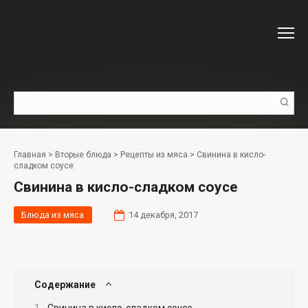
Перейти
к
контенту
Поиск:
Главная
>
Вторые блюда
>
Рецепты из мяса
>
Свинина в кисло-
сладком соусе
Свинина в кисло-сладком соусе
Блюда из мяса
14 декабря, 2017
Содержание