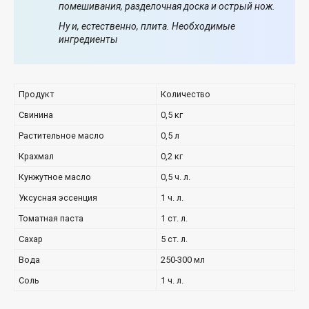
помешивания, разделочная доска и острый нож.
Ну и, естественно, плита. Необходимые
ингредиенты
Продукт
Количество
Свинина
0,5 кг
Растительное масло
0,5 л
Крахмал
0,2 кг
Кунжутное масло
0,5 ч. л.
Уксусная эссенция
1 ч. л.
Томатная паста
1 ст. л.
Сахар
5 ст. л.
Вода
250-300 мл
Соль
1 ч. л.