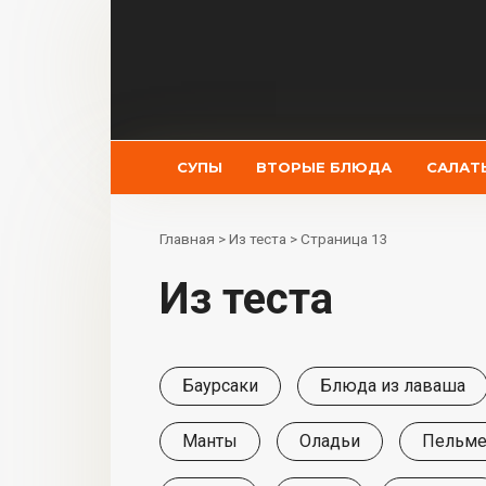
Перейти
к
контенту
СУПЫ
ВТОРЫЕ БЛЮДА
САЛАТ
Главная
>
Из теста
>
Страница 13
Из теста
Баурсаки
Блюда из лаваша
Манты
Оладьи
Пельме