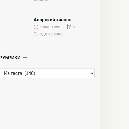
Аварский хинкал
2 час. 9 мин.
6
Блюда из мяса
РУБРИКИ
Рубрики