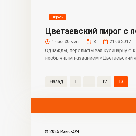
Пироги
Цветаевский пирог с 
1 час. 30 мин.
8
21.03.2017
Однажды, перелистывая кулинарную кн
необычным названием «Цветаевский яб
Навигация
Назад
1
…
12
13
по
записям
© 2026 ИзыскON