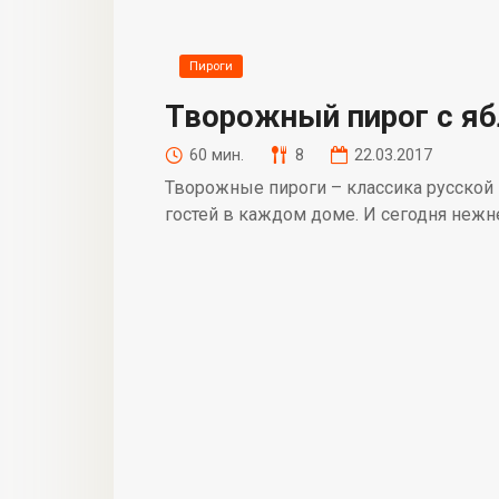
Пироги
Творожный пирог с я
60 мин.
8
22.03.2017
Творожные пироги – классика русской 
гостей в каждом доме. И сегодня неж