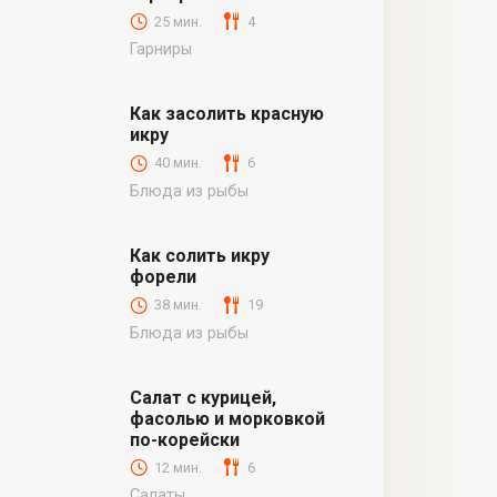
25 мин.
4
Гарниры
Как засолить красную
икру
40 мин.
6
Блюда из рыбы
Как солить икру
форели
38 мин.
19
Блюда из рыбы
Салат с курицей,
фасолью и морковкой
по-корейски
12 мин.
6
Салаты