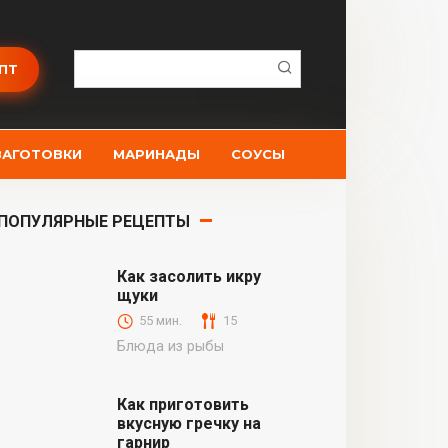
Поиск:
ПТ
ЗАГОТОВКИ
МАРИНАДЫ
СОУСЫ
ПОПУЛЯРНЫЕ РЕЦЕПТЫ
Как засолить икру
щуки
55 мин.
15
Блюда из рыбы
Как приготовить
вкусную гречку на
гарнир