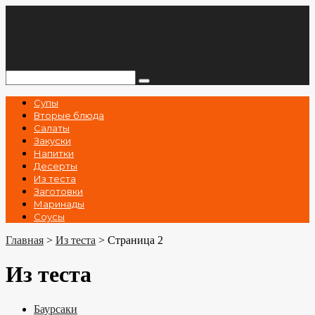
Перейти
к
контенту
Поиск:
Супы
Вторые блюда
Салаты
Закуски
Напитки
Десерты
Из теста
Заготовки
Маринады
Соусы
Главная
>
Из теста
>
Страница 2
Из теста
Баурсаки