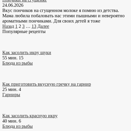
24.06.2026
Вкус пончиков на сгущенном молоке я помню из детства.
Мама любила побаловать нас этими пышными и невероятно
ароматными пончиками. Для своих детей я тоже
Навигация
Назад
1
2
3
…
13
Далее
по
Популярные рецепты
записям
Как засолить икру щуки
55 мин.
15
Блюда из рыбы
Как приготовить вкусную гречку на гарнир
25 мин.
4
Гарниры
Как засолить красную икру
40 мин.
6
Блюда из рыбы