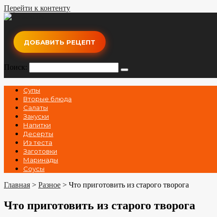
Перейти к контенту
ДОБАВИТЬ РЕЦЕПТ
Поиск:
Супы
Вторые блюда
Салаты
Закуски
Напитки
Десерты
Из теста
Заготовки
Маринады
Соусы
Главная
>
Разное
>
Что приготовить из старого творога
Что приготовить из старого творога