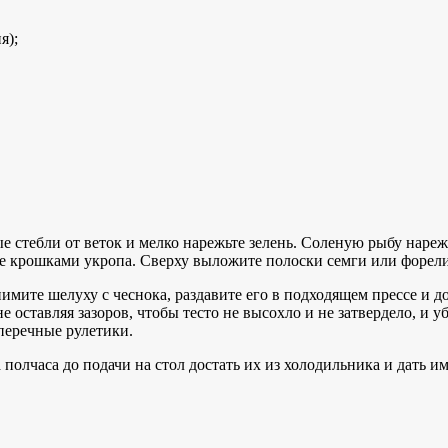
я);
 стебли от веток и мелко нарежьте зелень. Соленую рыбу нарежь
 крошками укропа. Сверху выложите полоски семги или форели.
имите шелуху с чеснока, раздавите его в подходящем прессе и д
не оставляя зазоров, чтобы тесто не высохло и не затвердело, и
перечные рулетики.
а полчаса до подачи на стол достать их из холодильника и дать и