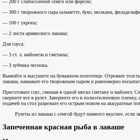
— 200 г слабосоленой семги или форели;
— 300 г творожного сыра (альметте, буко, милкана, филадельфи
— 100 г укропа;
— 2 листа армянского лаваша;
Для соуса:
— 3 ст. л. майонеза и сметаны;
— 3 зубчика чеснока.
Вымойте и высушите на бумажном полотенце. Отрежьте толстые
лаваша, намажьте его творожным сыром и равномерно посыпьте
Приготовьте соус, смешав в одной миске сметану и майонез. Сн
сверните все в рулет. Заверните его в полиэтиленовую пленку, 
подачей на стол разрежьте его острым ножом на аккуратные по
Рулеты из лаваша с семгой будут намного вкуснее, если з
Запеченная красная рыба в лаваше