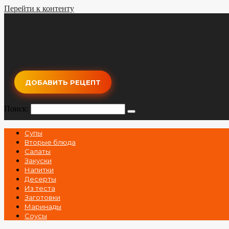
Перейти к контенту
ДОБАВИТЬ РЕЦЕПТ
Поиск:
Супы
Вторые блюда
Салаты
Закуски
Напитки
Десерты
Из теста
Заготовки
Маринады
Соусы